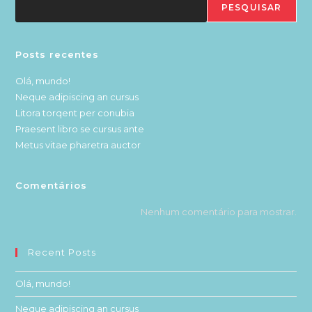
PESQUISAR
Posts recentes
Olá, mundo!
Neque adipiscing an cursus
Litora torqent per conubia
Praesent libro se cursus ante
Metus vitae pharetra auctor
Comentários
Nenhum comentário para mostrar.
Recent Posts
Olá, mundo!
Neque adipiscing an cursus