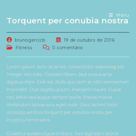
Ir
para
Menu
o
Torquent per conubia nostra
conteúdo
Autor
Post
brunogercicb
19 de outubro de 2016
do
publicado:
Categoria
Comentários
Fitness
0 comentário
post:
do
do
post:
post:
Lorem ipsum dolor sit amet, consectetur adipiscing elit.
Integer nec odio. Praesent libero. Sed cursus ante
dapibus diam. Sed nisi. Nulla quis sem at nibh elementum
imperdiet. Duis sagittis ipsum. Praesent mauris. Fusce
nec tellus sed augue semper porta. Mauris massa.
Vestibulum lacinia arcu eget nulla. Class aptent taciti
sociosqu ad litora torquent per conubia nostra, per
inceptos himenaeos.
Curabitur sodales ligula in libero. Sed dignissim lacinia