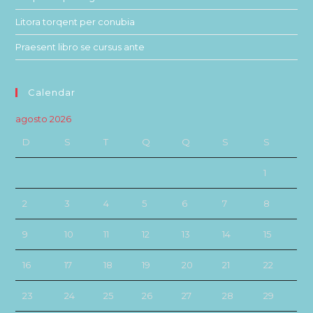
Litora torqent per conubia
Praesent libro se cursus ante
Calendar
agosto 2026
D
S
T
Q
Q
S
S
1
2
3
4
5
6
7
8
9
10
11
12
13
14
15
16
17
18
19
20
21
22
23
24
25
26
27
28
29